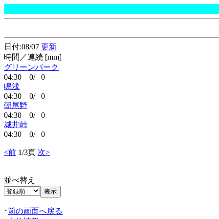
日付:08/07
更新
時間／連続 [mm]
グリーンパーク
04:30 0/ 0
鳴浅
04:30 0/ 0
朝尾野
04:30 0/ 0
城井峠
04:30 0/ 0
<前
1/3頁
次>
並べ替え
･
前の画面へ戻る