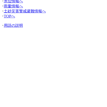
･
水位情報へ
･
雨量情報へ
･
土砂災害警戒避難情報へ
･
TOPへ
･
用語の説明