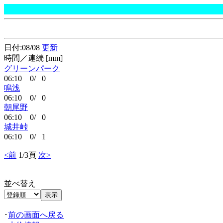
日付:08/08
更新
時間／連続 [mm]
グリーンパーク
06:10 0/ 0
鳴浅
06:10 0/ 0
朝尾野
06:10 0/ 0
城井峠
06:10 0/ 1
<前
1/3頁
次>
並べ替え
･
前の画面へ戻る