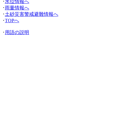
･
水位情報へ
･
雨量情報へ
･
土砂災害警戒避難情報へ
･
TOPへ
･
用語の説明