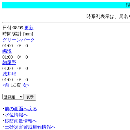
時系列表示は、局名
日付:08/09
更新
時間/累計 [mm]
グリーンパーク
01:00 0/ 0
鳴浅
01:00 0/ 0
朝尾野
01:00 0/ 0
城井峠
01:00 0/ 0
<前
1/3頁
次>
･
前の画面へ戻る
･
水位情報へ
･
砂防雨量情報へ
･
土砂災害警戒避難情報へ