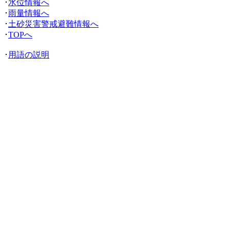
･
水位情報へ
･
雨量情報へ
･
土砂災害警戒避難情報へ
･
TOPへ
･
用語の説明