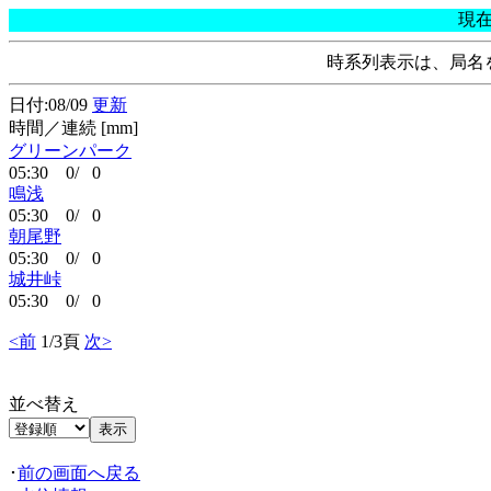
現
時系列表示は、局名
日付:08/09
更新
時間／連続 [mm]
グリーンパーク
05:30 0/ 0
鳴浅
05:30 0/ 0
朝尾野
05:30 0/ 0
城井峠
05:30 0/ 0
<前
1/3頁
次>
並べ替え
･
前の画面へ戻る