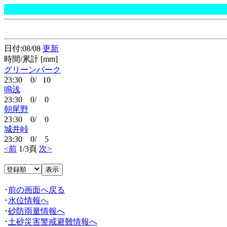
日付:08/08
更新
時間/累計 [mm]
グリーンパーク
23:30 0/ 10
鳴浅
23:30 0/ 0
朝尾野
23:30 0/ 0
城井峠
23:30 0/ 5
<前
1/3頁
次>
･
前の画面へ戻る
･
水位情報へ
･
砂防雨量情報へ
･
土砂災害警戒避難情報へ