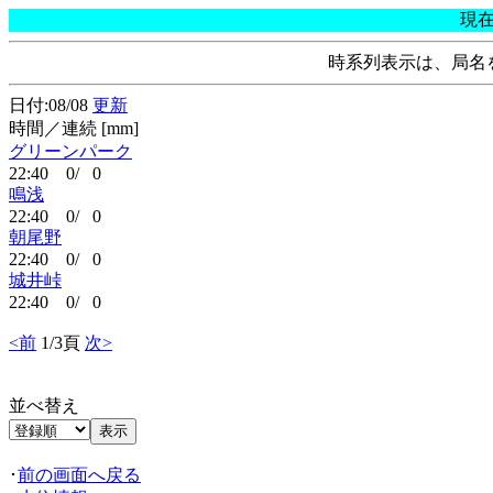
現
時系列表示は、局名
日付:08/08
更新
時間／連続 [mm]
グリーンパーク
22:40 0/ 0
鳴浅
22:40 0/ 0
朝尾野
22:40 0/ 0
城井峠
22:40 0/ 0
<前
1/3頁
次>
並べ替え
･
前の画面へ戻る