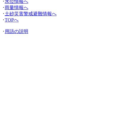
･
水位情報へ
･
雨量情報へ
･
土砂災害警戒避難情報へ
･
TOPへ
･
用語の説明