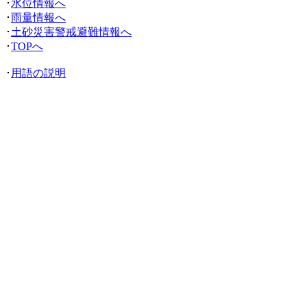
･
水位情報へ
･
雨量情報へ
･
土砂災害警戒避難情報へ
･
TOPへ
･
用語の説明