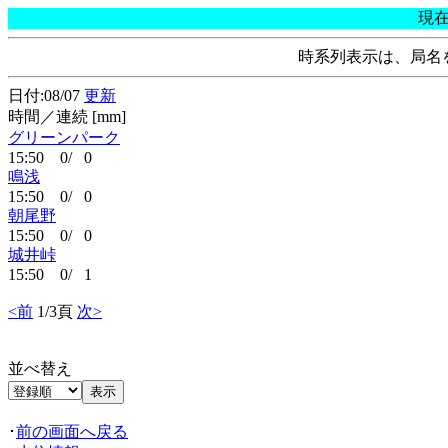
現
時系列表示は、局名
日付:08/07
更新
時間／連続 [mm]
グリーンパーク
15:50 0/ 0
鳴浅
15:50 0/ 0
朝尾野
15:50 0/ 0
城井峠
15:50 0/ 1
<前
1/3頁
次>
並べ替え
･
前の画面へ戻る