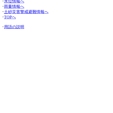
･
水位情報へ
･
雨量情報へ
･
土砂災害警戒避難情報へ
･
TOPへ
･
用語の説明