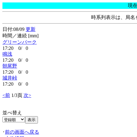
現
時系列表示は、局名
日付:08/09
更新
時間／連続 [mm]
グリーンパーク
17:20 0/ 0
鳴浅
17:20 0/ 0
朝尾野
17:20 0/ 0
城井峠
17:20 0/ 0
<前
1/3頁
次>
並べ替え
･
前の画面へ戻る