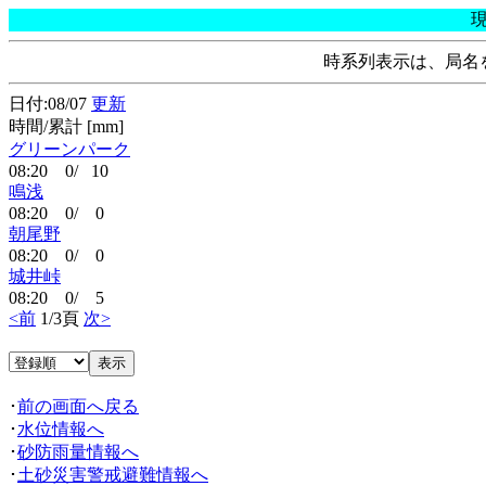
時系列表示は、局名
日付:08/07
更新
時間/累計 [mm]
グリーンパーク
08:20 0/ 10
鳴浅
08:20 0/ 0
朝尾野
08:20 0/ 0
城井峠
08:20 0/ 5
<前
1/3頁
次>
･
前の画面へ戻る
･
水位情報へ
･
砂防雨量情報へ
･
土砂災害警戒避難情報へ