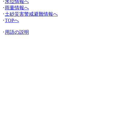
･
水位情報へ
･
雨量情報へ
･
土砂災害警戒避難情報へ
･
TOPへ
･
用語の説明