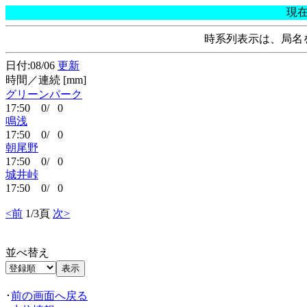
現
時系列表示は、局名
日付:08/06
更新
時間／連続 [mm]
グリーンパーク
17:50 0/ 0
鳴浅
17:50 0/ 0
朝尾野
17:50 0/ 0
城井峠
17:50 0/ 0
<前
1/3頁
次>
並べ替え
･
前の画面へ戻る