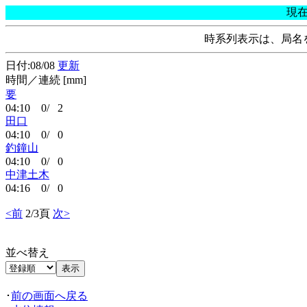
現
時系列表示は、局名
日付:08/08
更新
時間／連続 [mm]
要
04:10 0/ 2
田口
04:10 0/ 0
釣鐘山
04:10 0/ 0
中津土木
04:16 0/ 0
<前
2/3頁
次>
並べ替え
･
前の画面へ戻る