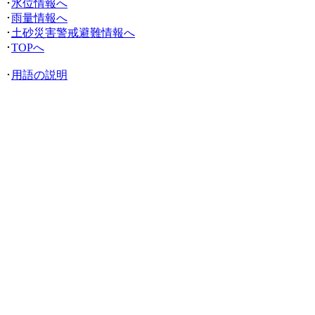
･
水位情報へ
･
雨量情報へ
･
土砂災害警戒避難情報へ
･
TOPへ
･
用語の説明