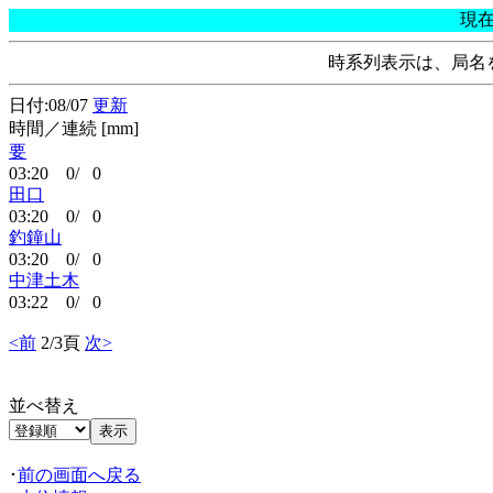
現
時系列表示は、局名
日付:08/07
更新
時間／連続 [mm]
要
03:20 0/ 0
田口
03:20 0/ 0
釣鐘山
03:20 0/ 0
中津土木
03:22 0/ 0
<前
2/3頁
次>
並べ替え
･
前の画面へ戻る