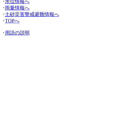
･
水位情報へ
･
雨量情報へ
･
土砂災害警戒避難情報へ
･
TOPへ
･
用語の説明