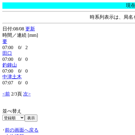
現
時系列表示は、局名
日付:08/08
更新
時間／連続 [mm]
要
07:00 0/ 2
田口
07:00 0/ 0
釣鐘山
07:00 0/ 0
中津土木
07:07 0/ 0
<前
2/3頁
次>
並べ替え
･
前の画面へ戻る