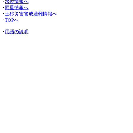
･
水位情報へ
･
雨量情報へ
･
土砂災害警戒避難情報へ
･
TOPへ
･
用語の説明