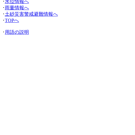
･
水位情報へ
･
雨量情報へ
･
土砂災害警戒避難情報へ
･
TOPへ
･
用語の説明