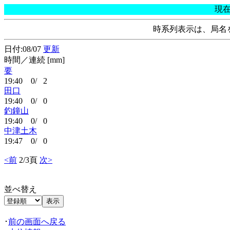
現
時系列表示は、局名
日付:08/07
更新
時間／連続 [mm]
要
19:40 0/ 2
田口
19:40 0/ 0
釣鐘山
19:40 0/ 0
中津土木
19:47 0/ 0
<前
2/3頁
次>
並べ替え
･
前の画面へ戻る