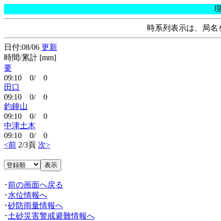
時系列表示は、局名
日付:08/06
更新
時間/累計 [mm]
要
09:10 0/ 0
田口
09:10 0/ 0
釣鐘山
09:10 0/ 0
中津土木
09:10 0/ 0
<前
2/3頁
次>
･
前の画面へ戻る
･
水位情報へ
･
砂防雨量情報へ
･
土砂災害警戒避難情報へ