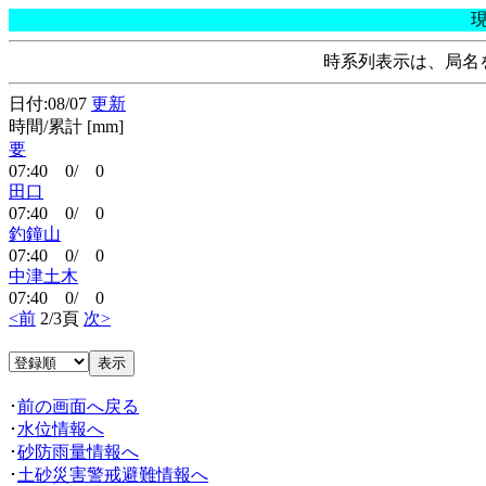
時系列表示は、局名
日付:08/07
更新
時間/累計 [mm]
要
07:40 0/ 0
田口
07:40 0/ 0
釣鐘山
07:40 0/ 0
中津土木
07:40 0/ 0
<前
2/3頁
次>
･
前の画面へ戻る
･
水位情報へ
･
砂防雨量情報へ
･
土砂災害警戒避難情報へ