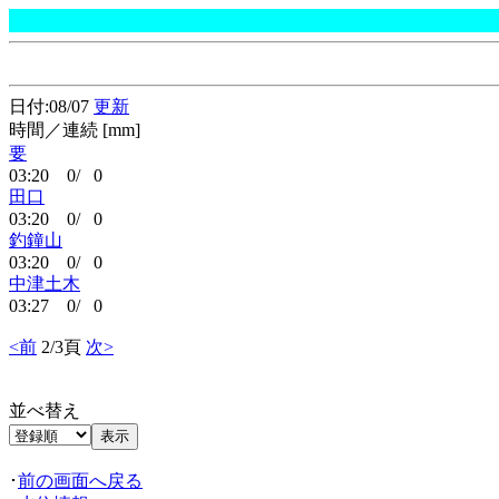
日付:08/07
更新
時間／連続 [mm]
要
03:20 0/ 0
田口
03:20 0/ 0
釣鐘山
03:20 0/ 0
中津土木
03:27 0/ 0
<前
2/3頁
次>
並べ替え
･
前の画面へ戻る