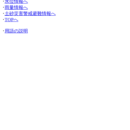
･
水位情報へ
･
雨量情報へ
･
土砂災害警戒避難情報へ
･
TOPへ
･
用語の説明