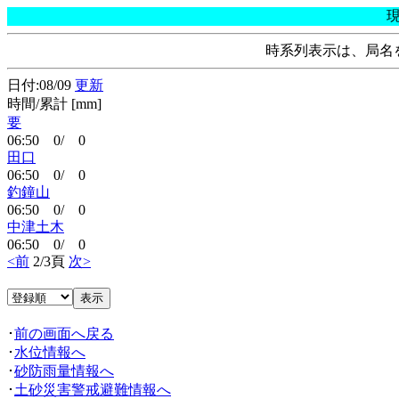
時系列表示は、局名
日付:08/09
更新
時間/累計 [mm]
要
06:50 0/ 0
田口
06:50 0/ 0
釣鐘山
06:50 0/ 0
中津土木
06:50 0/ 0
<前
2/3頁
次>
･
前の画面へ戻る
･
水位情報へ
･
砂防雨量情報へ
･
土砂災害警戒避難情報へ