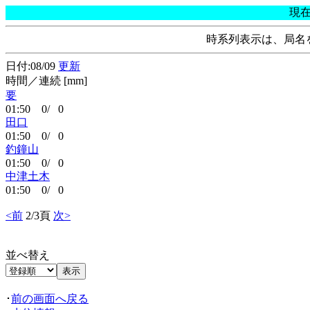
現
時系列表示は、局名
日付:08/09
更新
時間／連続 [mm]
要
01:50 0/ 0
田口
01:50 0/ 0
釣鐘山
01:50 0/ 0
中津土木
01:50 0/ 0
<前
2/3頁
次>
並べ替え
･
前の画面へ戻る