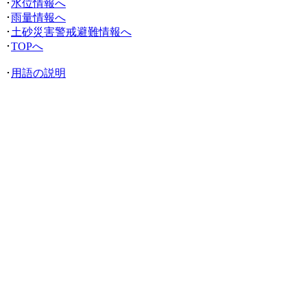
･
水位情報へ
･
雨量情報へ
･
土砂災害警戒避難情報へ
･
TOPへ
･
用語の説明