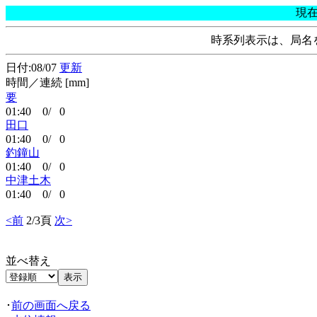
現
時系列表示は、局名
日付:08/07
更新
時間／連続 [mm]
要
01:40 0/ 0
田口
01:40 0/ 0
釣鐘山
01:40 0/ 0
中津土木
01:40 0/ 0
<前
2/3頁
次>
並べ替え
･
前の画面へ戻る