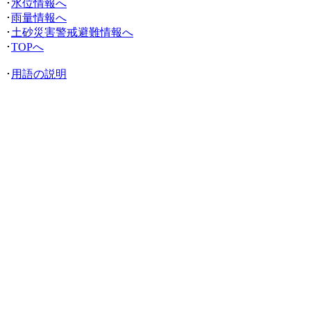
･
水位情報へ
･
雨量情報へ
･
土砂災害警戒避難情報へ
･
TOPへ
･
用語の説明