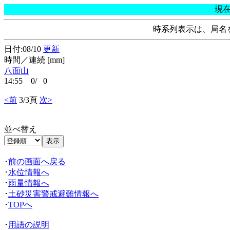
現
時系列表示は、局名
日付:08/10
更新
時間／連続 [mm]
八面山
14:55 0/ 0
<前
3/3頁
次>
並べ替え
･
前の画面へ戻る
･
水位情報へ
･
雨量情報へ
･
土砂災害警戒避難情報へ
･
TOPへ
･
用語の説明