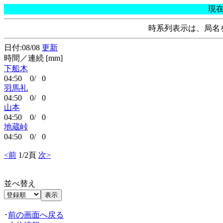
現
時系列表示は、局名
日付:08/08
更新
時間／連続 [mm]
下船木
04:50 0/ 0
羽馬礼
04:50 0/ 0
山本
04:50 0/ 0
地蔵峠
04:50 0/ 0
<前
1/2頁
次>
並べ替え
･
前の画面へ戻る