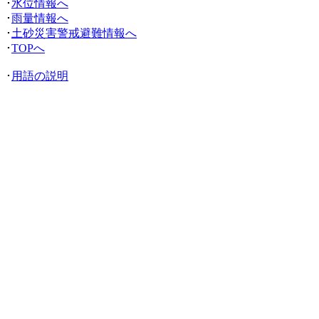
･
水位情報へ
･
雨量情報へ
･
土砂災害警戒避難情報へ
･
TOPへ
･
用語の説明