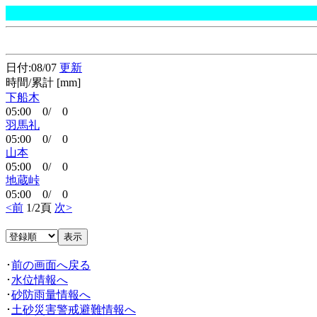
日付:08/07
更新
時間/累計 [mm]
下船木
05:00 0/ 0
羽馬礼
05:00 0/ 0
山本
05:00 0/ 0
地蔵峠
05:00 0/ 0
<前
1/2頁
次>
･
前の画面へ戻る
･
水位情報へ
･
砂防雨量情報へ
･
土砂災害警戒避難情報へ