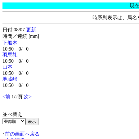
現
時系列表示は、局名
日付:08/07
更新
時間／連続 [mm]
下船木
10:50 0/ 0
羽馬礼
10:50 0/ 0
山本
10:50 0/ 0
地蔵峠
10:50 0/ 0
<前
1/2頁
次>
並べ替え
･
前の画面へ戻る