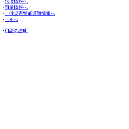
･
水位情報へ
･
雨量情報へ
･
土砂災害警戒避難情報へ
･
TOPへ
･
用語の説明