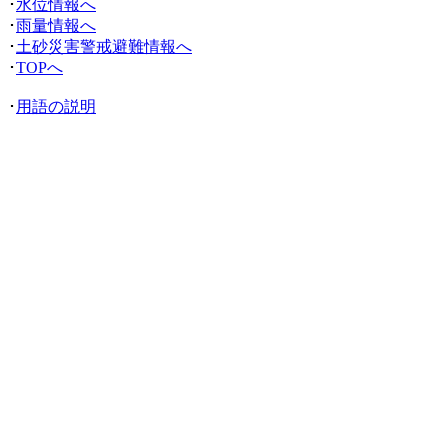
･
水位情報へ
･
雨量情報へ
･
土砂災害警戒避難情報へ
･
TOPへ
･
用語の説明