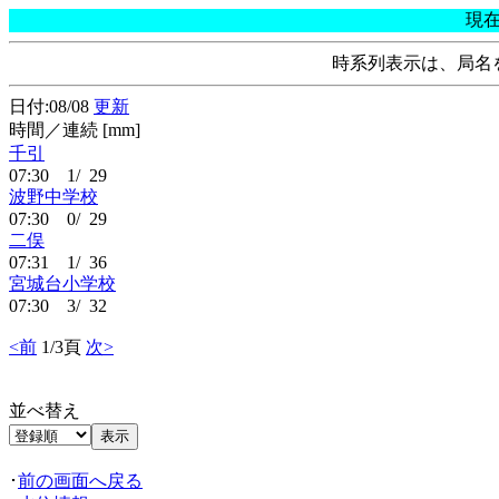
現
時系列表示は、局名
日付:08/08
更新
時間／連続 [mm]
千引
07:30 1/ 29
波野中学校
07:30 0/ 29
二俣
07:31 1/ 36
宮城台小学校
07:30 3/ 32
<前
1/3頁
次>
並べ替え
･
前の画面へ戻る