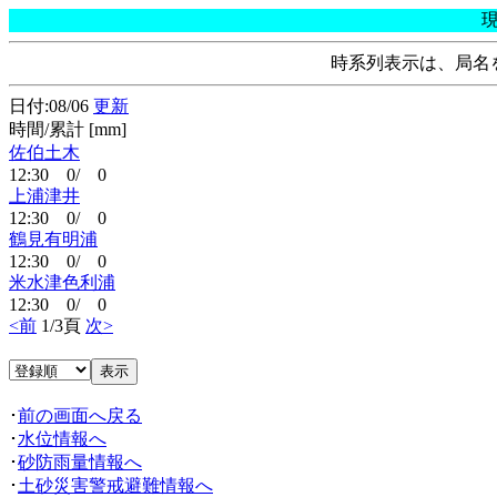
時系列表示は、局名
日付:08/06
更新
時間/累計 [mm]
佐伯土木
12:30 0/ 0
上浦津井
12:30 0/ 0
鶴見有明浦
12:30 0/ 0
米水津色利浦
12:30 0/ 0
<前
1/3頁
次>
･
前の画面へ戻る
･
水位情報へ
･
砂防雨量情報へ
･
土砂災害警戒避難情報へ