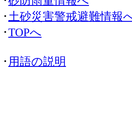
･
砂防雨量情報へ
･
土砂災害警戒避難情報
･
TOPへ
･
用語の説明