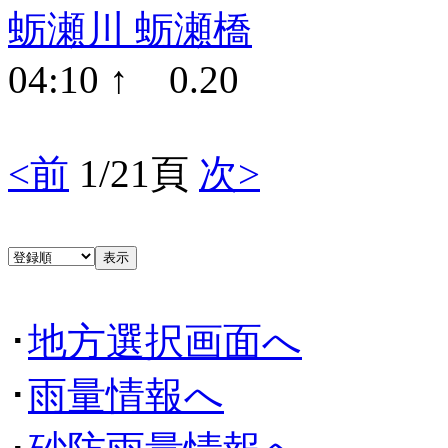
蛎瀬川 蛎瀬橋
04:10 ↑ 0.20
<前
1/21頁
次>
･
地方選択画面へ
･
雨量情報へ