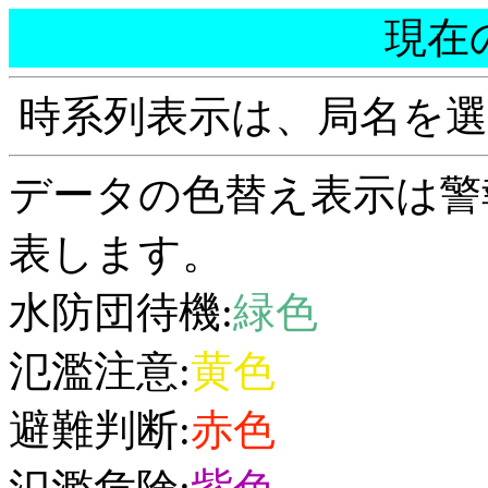
現在
時系列表示は、局名を
データの色替え表示は警
表します。
水防団待機:
緑色
氾濫注意:
黄色
避難判断:
赤色