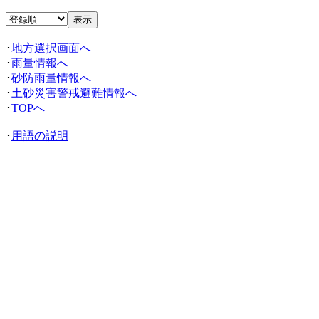
･
地方選択画面へ
･
雨量情報へ
･
砂防雨量情報へ
･
土砂災害警戒避難情報へ
･
TOPへ
･
用語の説明