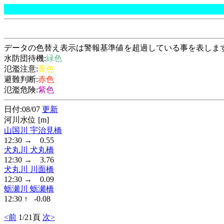
データの色替え表示は警報基準値を超過している事を表しま
水防団待機:
緑色
氾濫注意:
黄色
避難判断:
赤色
氾濫危険:
紫色
日付:08/07
更新
河川水位 [m]
山国川 宇治見橋
12:30 → 0.55
犬丸川 犬丸橋
12:30 → 3.76
犬丸川 川面橋
12:30 → 0.09
蛎瀬川 蛎瀬橋
12:30 ↑ -0.08
<前
1/21頁
次>