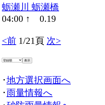
蛎瀬川 蛎瀬橋
04:00 ↑ 0.19
<前
1/21頁
次>
･
地方選択画面へ
･
雨量情報へ