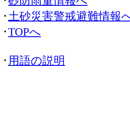
･
砂防雨量情報へ
･
土砂災害警戒避難情報
･
TOPへ
･
用語の説明