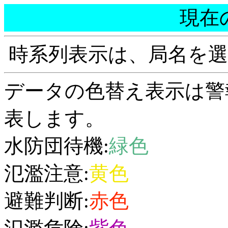
現在
時系列表示は、局名を
データの色替え表示は警
表します。
水防団待機:
緑色
氾濫注意:
黄色
避難判断:
赤色