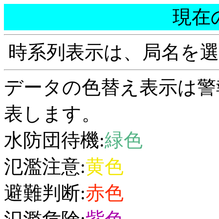
現在
時系列表示は、局名を
データの色替え表示は警
表します。
水防団待機:
緑色
氾濫注意:
黄色
避難判断:
赤色