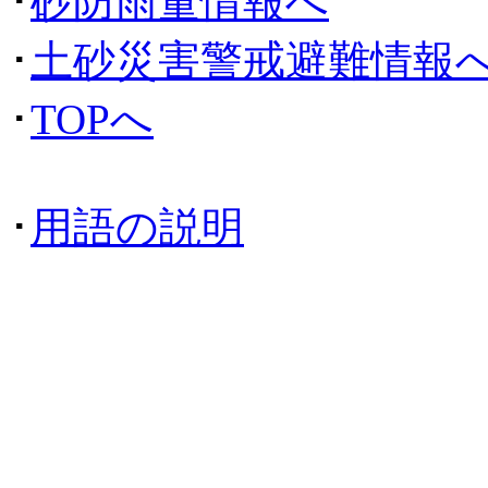
･
砂防雨量情報へ
･
土砂災害警戒避難情報
･
TOPへ
･
用語の説明