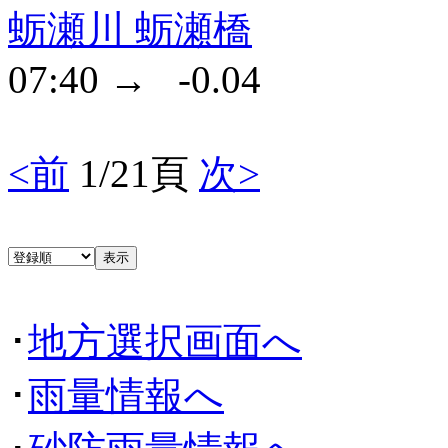
蛎瀬川 蛎瀬橋
07:40 → -0.04
<前
1/21頁
次>
･
地方選択画面へ
･
雨量情報へ