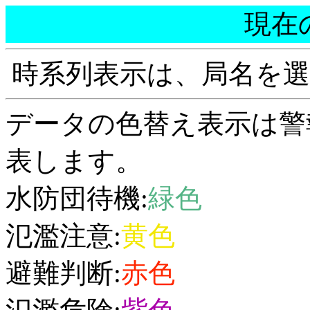
現在
時系列表示は、局名を
データの色替え表示は警
表します。
水防団待機:
緑色
氾濫注意:
黄色
避難判断:
赤色