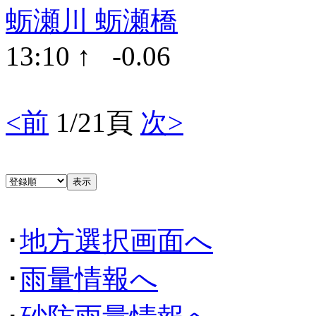
蛎瀬川 蛎瀬橋
13:10 ↑ -0.06
<前
1/21頁
次>
･
地方選択画面へ
･
雨量情報へ