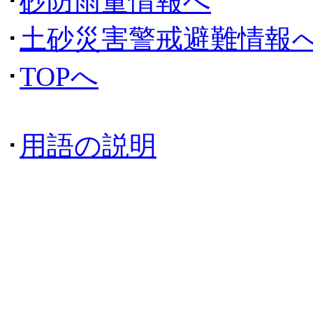
･
砂防雨量情報へ
･
土砂災害警戒避難情報
･
TOPへ
･
用語の説明