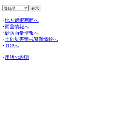
･
地方選択画面へ
･
雨量情報へ
･
砂防雨量情報へ
･
土砂災害警戒避難情報へ
･
TOPへ
･
用語の説明