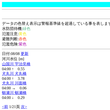
データの色替え表示は警報基準値を超過している事を表しま
水防団待機:
緑色
氾濫注意:
黄色
避難判断:
赤色
氾濫危険:
紫色
日付:08/08
更新
河川水位 [m]
山国川 宇治見橋
04:00 ↑ 0.55
犬丸川 犬丸橋
04:00 ↑ 3.78
犬丸川 川面橋
04:00 → 0.06
蛎瀬川 蛎瀬橋
04:00 ↓ 0.29
<前
1/21頁
次>