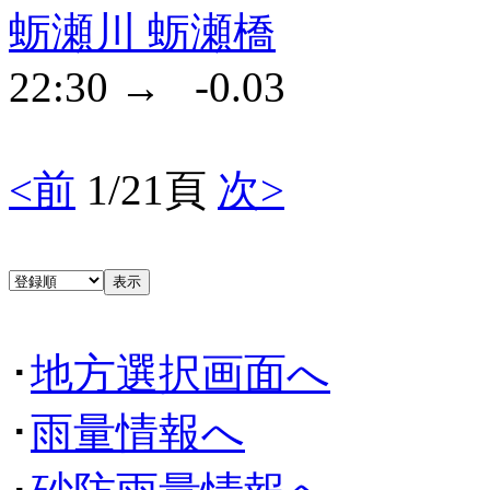
蛎瀬川 蛎瀬橋
22:30 → -0.03
<前
1/21頁
次>
･
地方選択画面へ
･
雨量情報へ