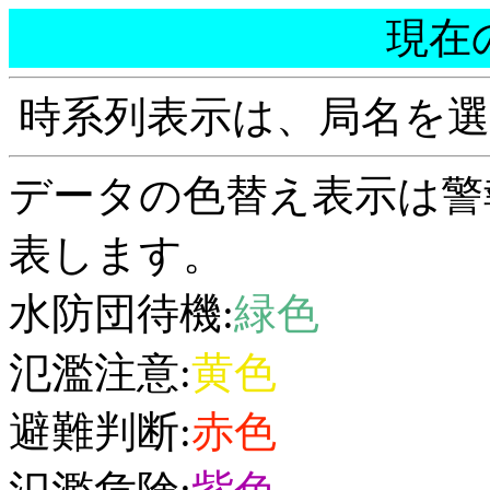
現在
時系列表示は、局名を
データの色替え表示は警
表します。
水防団待機:
緑色
氾濫注意:
黄色
避難判断:
赤色