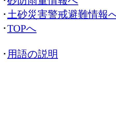
･
砂防雨量情報へ
･
土砂災害警戒避難情報
･
TOPへ
･
用語の説明