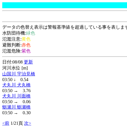
データの色替え表示は警報基準値を超過している事を表しま
水防団待機:
緑色
氾濫注意:
黄色
避難判断:
赤色
氾濫危険:
紫色
日付:08/08
更新
河川水位 [m]
山国川 宇治見橋
03:50 ↓ 0.54
犬丸川 犬丸橋
03:50 → 3.76
犬丸川 川面橋
03:50 → 0.06
蛎瀬川 蛎瀬橋
03:50 → 0.30
<前
1/21頁
次>