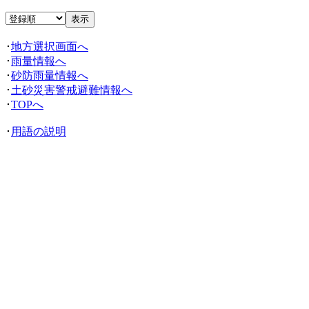
･
地方選択画面へ
･
雨量情報へ
･
砂防雨量情報へ
･
土砂災害警戒避難情報へ
･
TOPへ
･
用語の説明