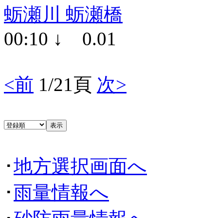
蛎瀬川 蛎瀬橋
00:10 ↓ 0.01
<前
1/21頁
次>
･
地方選択画面へ
･
雨量情報へ