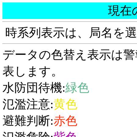
現在
時系列表示は、局名を
データの色替え表示は警
表します。
水防団待機:
緑色
氾濫注意:
黄色
避難判断:
赤色