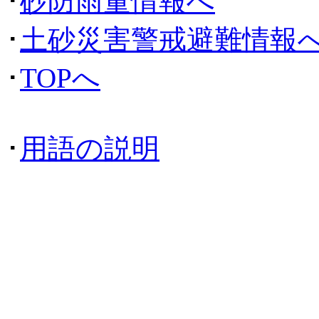
･
砂防雨量情報へ
･
土砂災害警戒避難情報
･
TOPへ
･
用語の説明