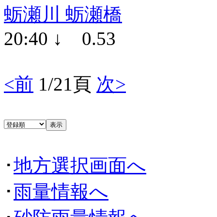
蛎瀬川 蛎瀬橋
20:40 ↓ 0.53
<前
1/21頁
次>
･
地方選択画面へ
･
雨量情報へ