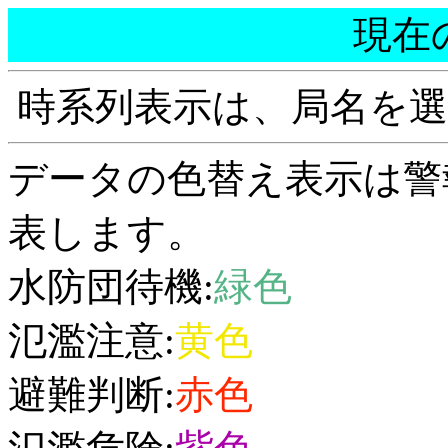
現在
時系列表示は、局名を
データの色替え表示は警
表します。
水防団待機:
緑色
氾濫注意:
黄色
避難判断:
赤色