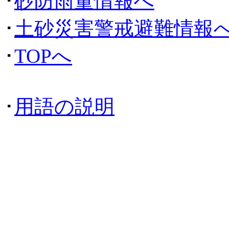
･
砂防雨量情報へ
･
土砂災害警戒避難情報
･
TOPへ
･
用語の説明