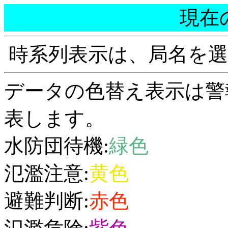
現在
時系列表示は、局名を
データの色替え表示は警
表します。
水防団待機:
緑色
氾濫注意:
黄色
避難判断:
赤色