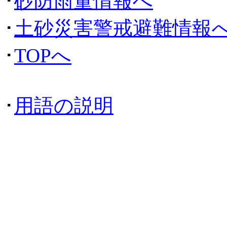
･
砂防雨量情報へ
･
土砂災害警戒避難情報
･
TOPへ
･
用語の説明