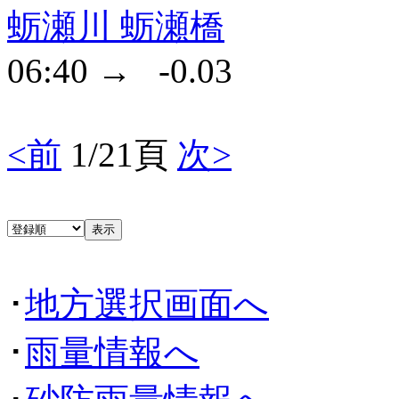
蛎瀬川 蛎瀬橋
06:40 → -0.03
<前
1/21頁
次>
･
地方選択画面へ
･
雨量情報へ