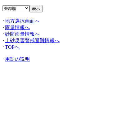
･
地方選択画面へ
･
雨量情報へ
･
砂防雨量情報へ
･
土砂災害警戒避難情報へ
･
TOPへ
･
用語の説明