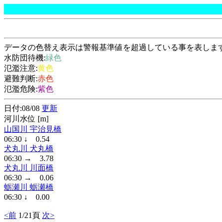
データの色替え表示は警報基準値を超過している事を表しま
水防団待機:
緑色
氾濫注意:
黄色
避難判断:
赤色
氾濫危険:
紫色
日付:08/08
更新
河川水位 [m]
山国川 宇治見橋
06:30 ↓ 0.54
犬丸川 犬丸橋
06:30 → 3.78
犬丸川 川面橋
06:30 → 0.06
蛎瀬川 蛎瀬橋
06:30 ↓ 0.00
<前
1/21頁
次>