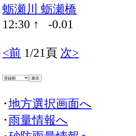
蛎瀬川 蛎瀬橋
12:30 ↑ -0.01
<前
1/21頁
次>
･
地方選択画面へ
･
雨量情報へ