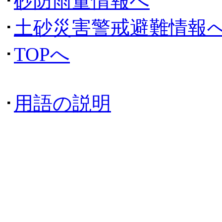
･
砂防雨量情報へ
･
土砂災害警戒避難情報
･
TOPへ
･
用語の説明