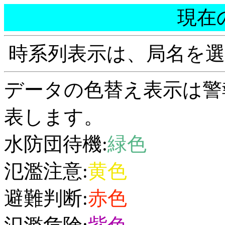
現在
時系列表示は、局名を
データの色替え表示は警
表します。
水防団待機:
緑色
氾濫注意:
黄色
避難判断:
赤色