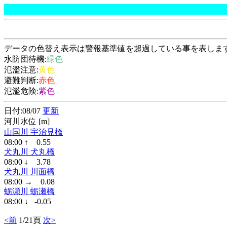
データの色替え表示は警報基準値を超過している事を表しま
水防団待機:
緑色
氾濫注意:
黄色
避難判断:
赤色
氾濫危険:
紫色
日付:08/07
更新
河川水位 [m]
山国川 宇治見橋
08:00 ↑ 0.55
犬丸川 犬丸橋
08:00 ↓ 3.78
犬丸川 川面橋
08:00 → 0.08
蛎瀬川 蛎瀬橋
08:00 ↓ -0.05
<前
1/21頁
次>