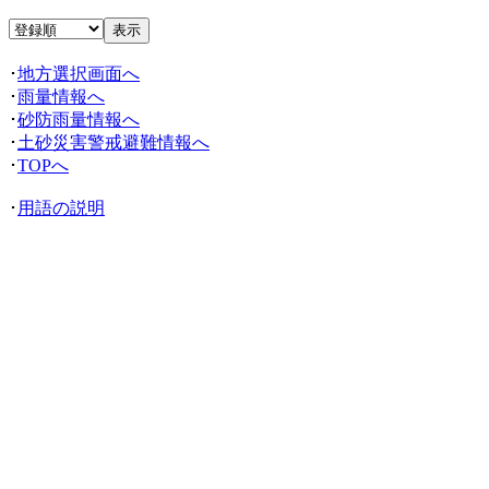
･
地方選択画面へ
･
雨量情報へ
･
砂防雨量情報へ
･
土砂災害警戒避難情報へ
･
TOPへ
･
用語の説明