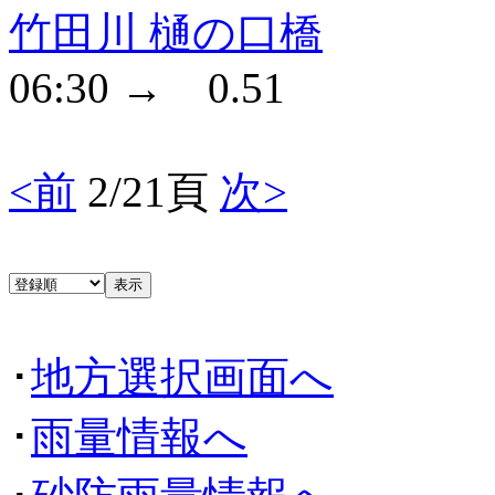
竹田川 樋の口橋
06:30 → 0.51
<前
2/21頁
次>
･
地方選択画面へ
･
雨量情報へ