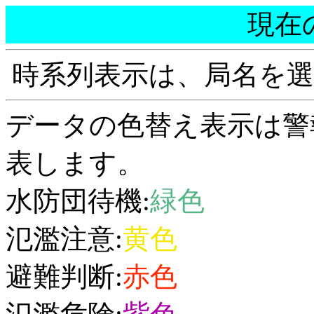
現在
時系列表示は、局名を
データの色替え表示は警
表します。
水防団待機:
緑色
氾濫注意:
黄色
避難判断:
赤色