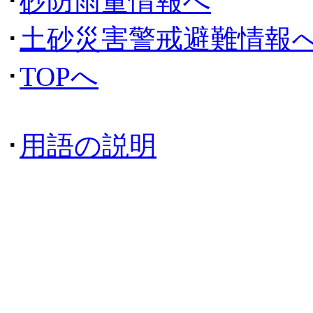
･
砂防雨量情報へ
･
土砂災害警戒避難情報
･
TOPへ
･
用語の説明