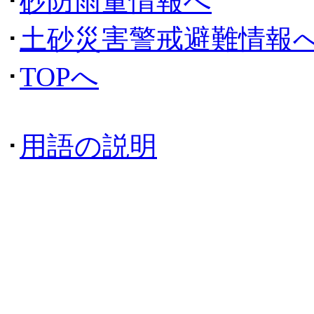
･
砂防雨量情報へ
･
土砂災害警戒避難情報
･
TOPへ
･
用語の説明