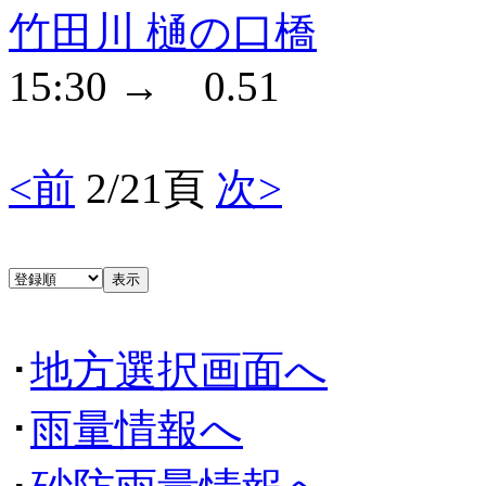
竹田川 樋の口橋
15:30 → 0.51
<前
2/21頁
次>
･
地方選択画面へ
･
雨量情報へ