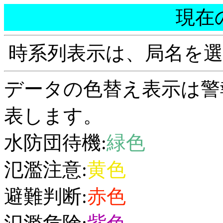
現在
時系列表示は、局名を
データの色替え表示は警
表します。
水防団待機:
緑色
氾濫注意:
黄色
避難判断:
赤色