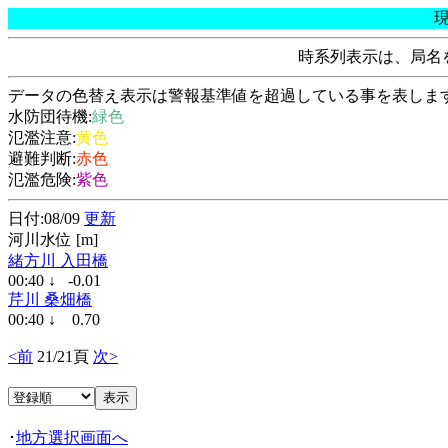
時系列表示は、局名
データの色替え表示は警報基準値を超過している事を表しま
水防団待機:
緑色
氾濫注意:
黄色
避難判断:
赤色
氾濫危険:
紫色
日付:08/09
更新
河川水位 [m]
緒方川 入田橋
00:40 ↓ -0.01
芹川 桑畑橋
00:40 ↓ 0.70
<前
21/21頁
次>
･
地方選択画面へ