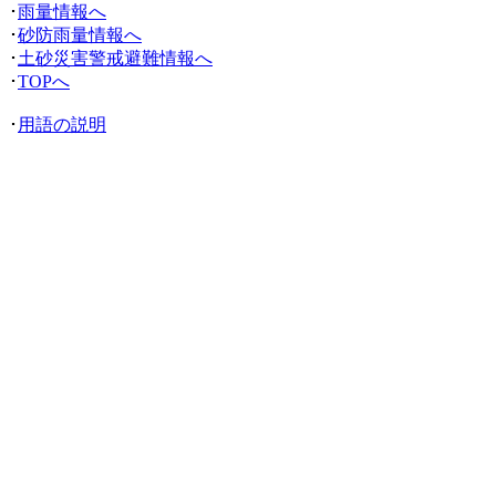
･
雨量情報へ
･
砂防雨量情報へ
･
土砂災害警戒避難情報へ
･
TOPへ
･
用語の説明