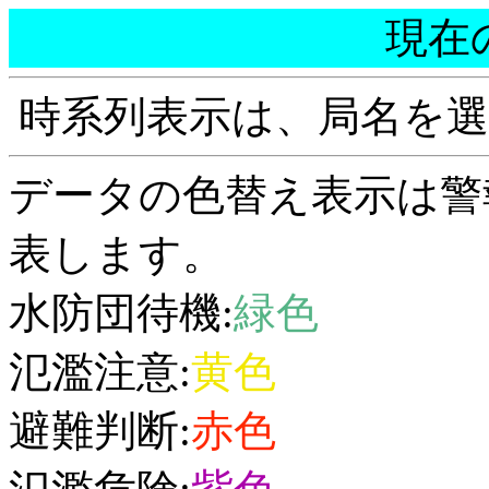
現在
時系列表示は、局名を
データの色替え表示は警
表します。
水防団待機:
緑色
氾濫注意:
黄色
避難判断:
赤色