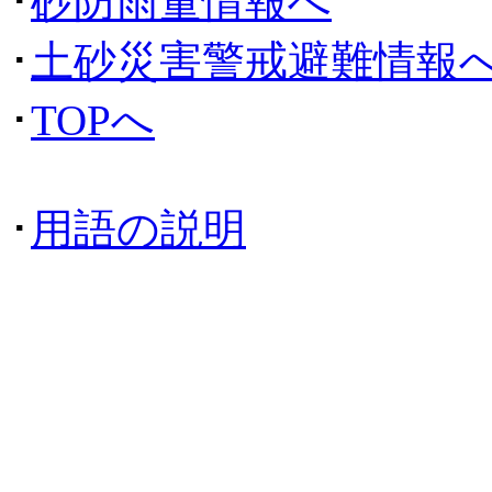
･
砂防雨量情報へ
･
土砂災害警戒避難情報
･
TOPへ
･
用語の説明