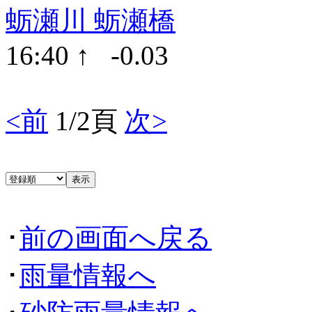
蛎瀬川 蛎瀬橋
16:40 ↑ -0.03
<前
1/2頁
次>
･
前の画面へ戻る
･
雨量情報へ