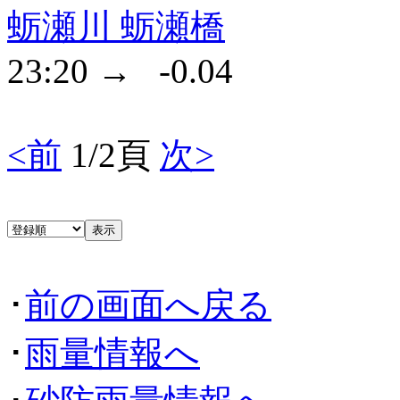
蛎瀬川 蛎瀬橋
23:20 → -0.04
<前
1/2頁
次>
･
前の画面へ戻る
･
雨量情報へ