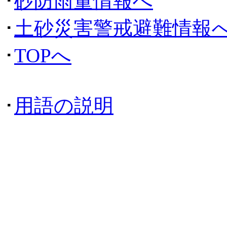
･
砂防雨量情報へ
･
土砂災害警戒避難情報
･
TOPへ
･
用語の説明