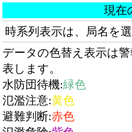
現在
時系列表示は、局名を
データの色替え表示は警
表します。
水防団待機:
緑色
氾濫注意:
黄色
避難判断:
赤色