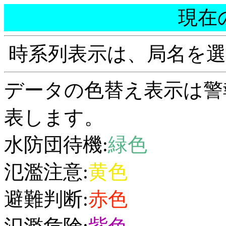
現在
時系列表示は、局名を
データの色替え表示は警
表します。
水防団待機:
緑色
氾濫注意:
黄色
避難判断:
赤色