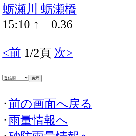
蛎瀬川 蛎瀬橋
15:10 ↑ 0.36
<前
1/2頁
次>
･
前の画面へ戻る
･
雨量情報へ