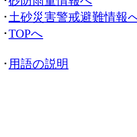
･
砂防雨量情報へ
･
土砂災害警戒避難情報
･
TOPへ
･
用語の説明