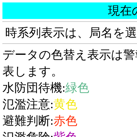
現在
時系列表示は、局名を
データの色替え表示は警
表します。
水防団待機:
緑色
氾濫注意:
黄色
避難判断:
赤色