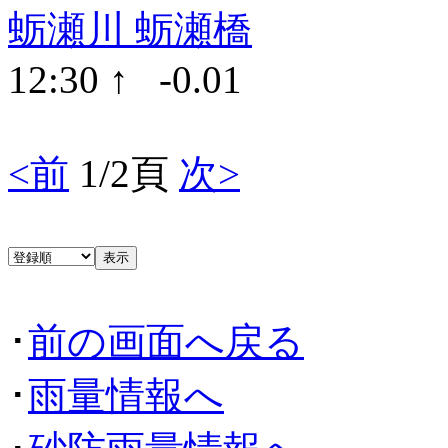
蛎瀬川 蛎瀬橋
12:30 ↑ -0.01
<前
1/2頁
次>
･
前の画面へ戻る
･
雨量情報へ