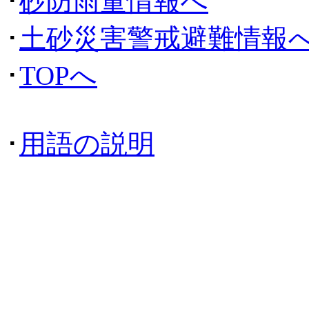
･
砂防雨量情報へ
･
土砂災害警戒避難情報
･
TOPへ
･
用語の説明