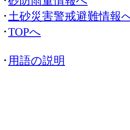
･
砂防雨量情報へ
･
土砂災害警戒避難情報
･
TOPへ
･
用語の説明