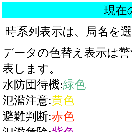
現在
時系列表示は、局名を
データの色替え表示は警
表します。
水防団待機:
緑色
氾濫注意:
黄色
避難判断:
赤色