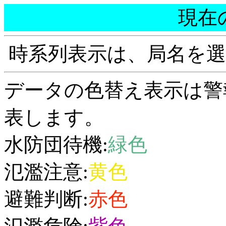
現在
時系列表示は、局名を
データの色替え表示は警
表します。
水防団待機:
緑色
氾濫注意:
黄色
避難判断:
赤色