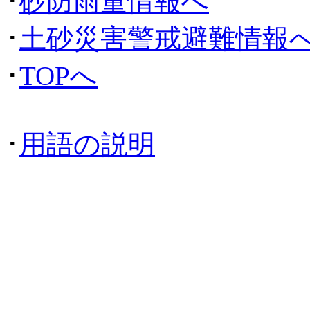
･
砂防雨量情報へ
･
土砂災害警戒避難情報
･
TOPへ
･
用語の説明