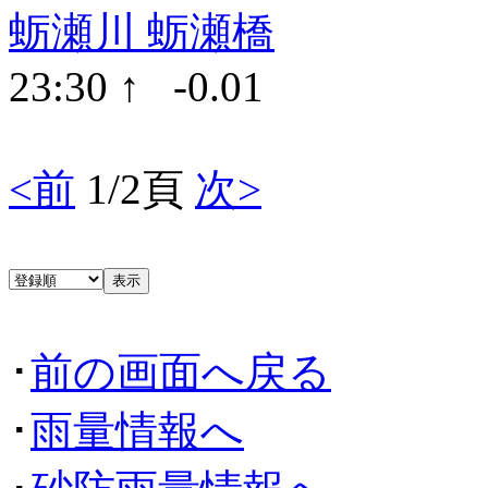
蛎瀬川 蛎瀬橋
23:30 ↑ -0.01
<前
1/2頁
次>
･
前の画面へ戻る
･
雨量情報へ