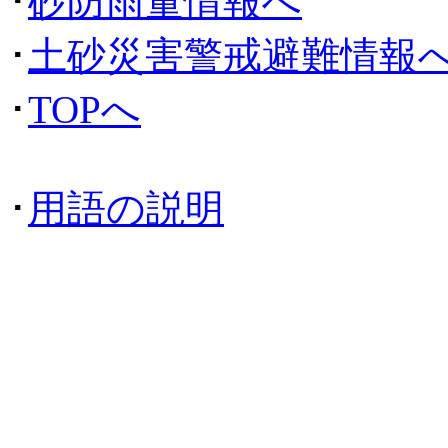
･
砂防雨量情報へ
･
土砂災害警戒避難情報
･
TOPへ
･
用語の説明