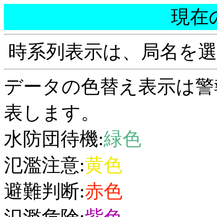
現在
時系列表示は、局名を
データの色替え表示は警
表します。
水防団待機:
緑色
氾濫注意:
黄色
避難判断:
赤色