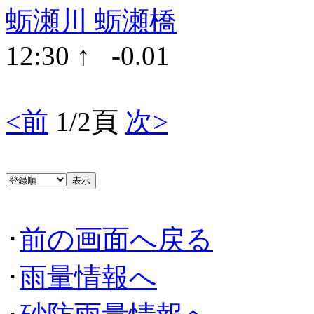
蛎瀬川 蛎瀬橋
12:30 ↑ -0.01
<前
1/2頁
次>
･
前の画面へ戻る
･
雨量情報へ